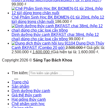
99.000
₫
Chế Phẩm Sinh Học BK BIOMEN-01 túi 20mL (hộp 12
túi) dùng trong chăn nuôi
186.000
₫
Dinh dưỡng thủy canh BKFAST chai 38mL (hộp 12
chai) dùng cho các loại cây trồng
99.000
₫
Dung Dịch Thủy
Canh BKFAST (Combo 20 gói)
2.500.000
₫
Giá gốc là:
2.500.000 ₫.
1.600.000
₫
Giá hiện tại là: 1.600.000 ₫.
Copyright 2026 ©
Sáng Tạo Bách Khoa
Tìm kiếm:
Trang chủ
Sản phẩm
Dinh dưỡng thủy canh
Giá thể thủy canh
Hạt giống thủy canh
Chế phẩm sinh học