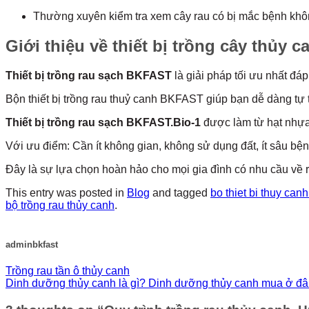
Thường xuyên kiểm tra xem cây rau có bị mắc bệnh không
Giới thiệu về thiết bị trồng cây thủy
Thiết bị trồng rau sạch BKFAST
là giải pháp tối ưu nhất đá
Bộn thiết bị trồng rau thuỷ canh BKFAST giúp bạn dễ dàng tự t
Thiết bị trồng rau sạch BKFAST.Bio-1
được làm từ hạt nhựa
Với ưu điểm: Cần ít không gian, không sử dụng đất, ít sâu b
Đây là sự lựa chọn hoàn hảo cho mọi gia đình có nhu cầu về 
This entry was posted in
Blog
and tagged
bo thiet bi thuy canh
bộ trồng rau thủy canh
.
adminbkfast
Trồng rau tần ô thủy canh
Dinh dưỡng thủy canh là gì? Dinh dưỡng thủy canh mua ở đâu