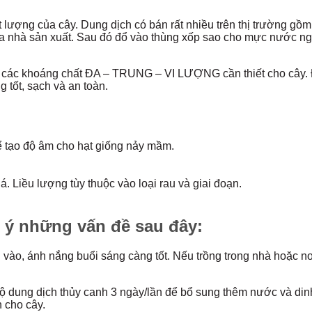
t lượng của cây. Dung dịch có bán rất nhiều trên thị trường 
a nhà sản xuất. Sau đó đổ vào thùng xốp sao cho mực nước ngậ
các khoáng chất ĐA – TRUNG – VI LƯỢNG cần thiết cho cây. Đ
 tốt, sạch và an toàn.
 tạo độ âm cho hạt giống nảy mầm.
. Liều lượng tùy thuộc vào loại rau và giai đoạn.
ú ý những vấn đề sau đây:
vào, ánh nắng buổi sáng càng tốt. Nếu trồng trong nhà hoặc nơ
 độ dung dịch thủy canh 3 ngày/lần để bổ sung thêm nước và d
h cho cây.