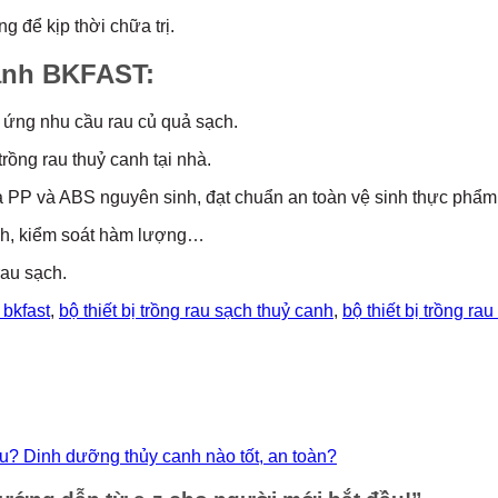
 để kịp thời chữa trị.
 canh BKFAST:
p ứng nhu cầu rau củ quả sạch.
rồng rau thuỷ canh tại nhà.
 PP và ABS nguyên sinh, đạt chuẩn an toàn vệ sinh thực phẩm
ệnh, kiểm soát hàm lượng…
rau sạch.
 bkfast
,
bộ thiết bị trồng rau sạch thuỷ canh
,
bộ thiết bị trồng ra
? Dinh dưỡng thủy canh nào tốt, an toàn?