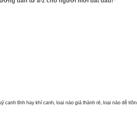
Hướng dẫn từ a-z cho người mới bắt đầu!
”
 canh tĩnh hay khí canh, loại nào giá thành rẻ, loại nào dễ trồn