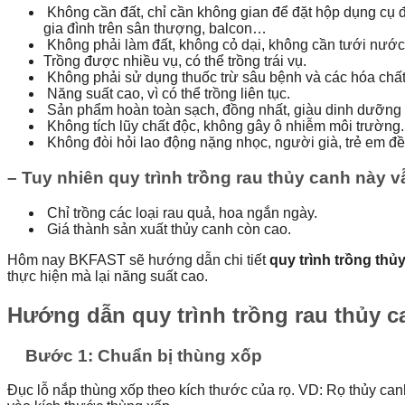
Không cần đất, chỉ cần không gian để đặt hộp dụng cụ đự
gia đình trên sân thượng, balcon…
Không phải làm đất, không cỏ dại, không cần tưới nước
Trồng được nhiều vụ, có thể trồng trái vụ.
Không phải sử dụng thuốc trừ sâu bệnh và các hóa chất
Năng suất cao, vì có thể trồng liên tục.
Sản phẩm hoàn toàn sạch, đồng nhất, giàu dinh dưỡng 
Không tích lũy chất độc, không gây ô nhiễm môi trường.
Không đòi hỏi lao động nặng nhọc, người già, trẻ em đề
– Tuy nhiên quy trình trồng rau thủy canh này 
Chỉ trồng các loại rau quả, hoa ngắn ngày.
Giá thành sản xuất thủy canh còn cao.
Hôm nay BKFAST sẽ hướng dẫn chi tiết
quy trình trồng thủ
thực hiện mà lại năng suất cao.
Hướng dẫn quy trình trồng rau thủy c
Bước 1: Chuẩn bị thùng xốp
Đục lỗ nắp thùng xốp theo kích thước của rọ. VD: Rọ thủy can