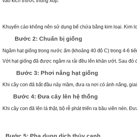
vào kích thước thùng xốp.
Khuyến cáo không nên sử dụng bể chứa bằng kim loại. Kim loại
Bước 2: Chuẩn bị giống
Ngâm hạt giống trong nước ấm (khoảng 40 độ C) trong 4-6 tiếng
Vớt hạt giống đã được ngâm ra rải đều lên khăn ướt. Sau đó
Bước 3: Phơi nắng hạt giống
Khi cây con đã bắt đầu nảy mầm, đưa ra nơi có ánh nắng, giai đ
Bước 4: Đưa cây lên hệ thống
Khi cây con đã lên lá thật, bộ rễ phát triển ra bầu viên nén. Đ
Bước 5: Pha dung dịch thủy canh