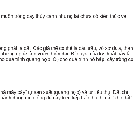
 muốn trồng cây thủy canh nhưng lại chưa có kiến thức vè
 phải là đất. Các giá thể có thể là cát, trấu, vỏ xơ dừa, than
 những nghề làm vườn hiện đại. Bí quyết của kỹ thuật này là
ho quá trình quang hợp, O
cho quá trình hô hấp, cây trồng có
2
à máy cây” tự sản xuất (quang hợp) và tự tiêu thụ. Đất chỉ
ành dung dịch lỏng để cây trực tiếp hấp thụ thì cái “kho đất”