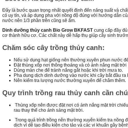
Đây là bước quan trọng nhất quyết định đến năng suất và chấ
có uy tín, và áp dụng pha với nồng độ đúng với hướng dẫn củ
nước nên 1/3 phần trên cũng sẽ ẩm.
Dinh dưỡng thủy canh Bio Grow BKFAST
cung cấp đầy đủ 
cơ thành hữu cơ. Các chất này dễ hấp thụ giúp cây sinh trưởng
Chăm sóc cây trồng thủy canh:
Nếu sử dụng hạt giống nên thường xuyên phun nước để
Đặt thùng xốp nơi thông thoáng và có ánh nắng mặt trời
Dùng màn che để tránh nắng gắt hoặc khi trời mưa to.
Pha dung dịch dinh dưỡng vào nước khi cây bắt đầu ra lá
Nên kiểm tra lượng nước thường xuyên để châm thêm.
Quy trình trồng rau thủy canh cần ch
Thùng xốp nên được đặt nơi có ánh nắng mặt trời chiếu 
rau thay thế cho ánh sáng mặt trời.
Trong quá trình trồng nên thường xuyên kiểm tra nồng
dịch vì dễ tạo điều kiện cho tảo và các vi khuẩn gây bện