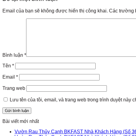
Email của bạn sẽ không được hiển thị công khai.
Các trường 
Bình luận
*
Tên
*
Email
*
Trang web
Lưu tên của tôi, email, và trang web trong trình duyệt này ch
Bài viết mới nhất
Vườn Rau Thủy Canh BKFAST Nhà Khách Hàng (Số 3