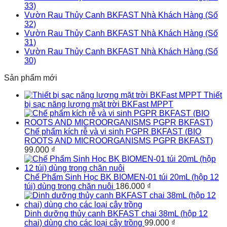
33)
Vườn Rau Thủy Canh BKFAST Nhà Khách Hàng (Số
32)
Vườn Rau Thủy Canh BKFAST Nhà Khách Hàng (Số
31)
Vườn Rau Thủy Canh BKFAST Nhà Khách Hàng (Số
30)
Sản phẩm mới
Thiết
bị sạc năng lượng mặt trời BKFast MPPT
Chế phẩm kích rễ và vi sinh PGPR BKFAST (BIO
ROOTS AND MICROORGANISMS PGPR BKFAST)
99.000
₫
Chế Phẩm Sinh Học BK BIOMEN-01 túi 20mL (hộp 12
túi) dùng trong chăn nuôi
186.000
₫
Dinh dưỡng thủy canh BKFAST chai 38mL (hộp 12
chai) dùng cho các loại cây trồng
99.000
₫