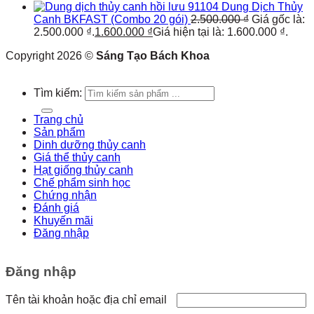
Dung Dịch Thủy
Canh BKFAST (Combo 20 gói)
2.500.000
₫
Giá gốc là:
2.500.000 ₫.
1.600.000
₫
Giá hiện tại là: 1.600.000 ₫.
Copyright 2026 ©
Sáng Tạo Bách Khoa
Tìm kiếm:
Trang chủ
Sản phẩm
Dinh dưỡng thủy canh
Giá thể thủy canh
Hạt giống thủy canh
Chế phẩm sinh học
Chứng nhận
Đánh giá
Khuyến mãi
Đăng nhập
Đăng nhập
Tên tài khoản hoặc địa chỉ email