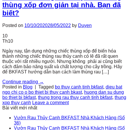
thùng xốp đơn giản tại nhà. Bạn đã
biết?
Posted on
10/10/2020
28/05/2022
by
Duyen
10
Th10
Ngày nay, tận dụng những chiếc thùng xốp để biến hóa
thành những chiếc thùng rau thủy canh có lẽ đã rất quen
thuộc với rất nhiều người. Nhưng không phải ai cũng biết
cách đảm bảo năng suất và chất lượng cho cây trồng. Hãy
để BKFAST hướng dẫn bạn cách làm thùng rau […]
Continue reading
→
Posted in
Blog
|
Tagged
bo thuy canh tinh bkfast
,
dieu bat
ngo chi co o bo thiet bi thuy canh bkast
,
huong dan su dung
bo thiet bi bkfast
,
thung trong rau thuy canh tinh bkfast
,
thung
xop thuy canh
Leave a comment
Bài viết mới nhất
Vườn Rau Thủy Canh BKFAST Nhà Khách Hàng (Số
36)
Vườn Rau Thủy Canh BKFAST Nhà Khách Hàng (Số