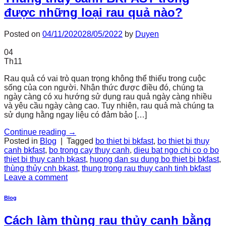
được những loại rau quả nào?
Posted on
04/11/2020
28/05/2022
by
Duyen
04
Th11
Rau quả có vai trò quan trọng không thể thiếu trong cuộc
sống của con người. Nhận thức được điều đó, chúng ta
ngày càng có xu hướng sử dụng rau quả ngày càng nhiều
và yêu cầu ngày càng cao. Tuy nhiên, rau quả mà chúng ta
sử dụng hằng ngay liệu có đảm bảo […]
Continue reading
→
Posted in
Blog
|
Tagged
bo thiet bi bkfast
,
bo thiet bi thuy
canh bkfast
,
bo trong cay thuy canh
,
dieu bat ngo chi co o bo
thiet bi thuy canh bkast
,
huong dan su dung bo thiet bi bkfast
,
thùng thủy cnh bkast
,
thung trong rau thuy canh tinh bkfast
Leave a comment
Blog
Cách làm thùng rau thủy canh bằng