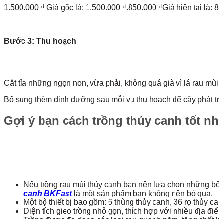
1.500.000
₫
Giá gốc là: 1.500.000 ₫.
850.000
₫
Giá hiện tại là: 
Bước 3: Thu hoạch
Cắt tỉa những ngọn non, vừa phải, không quá già vì lá rau mùi
Bổ sung thêm dinh dưỡng sau mỗi vụ thu hoạch để cây phát tr
Gợi ý bạn cách trồng thủy canh tốt nh
Nếu trồng rau mùi thủy canh bạn nên lựa chọn những bộ t
canh BKFast
là một sản phẩm bạn không nên bỏ qua.
Một bộ thiết bị bao gồm: 6 thùng thủy canh, 36 rọ thủy 
Diện tích gieo trồng nhỏ gọn, thích hợp với nhiều địa đ