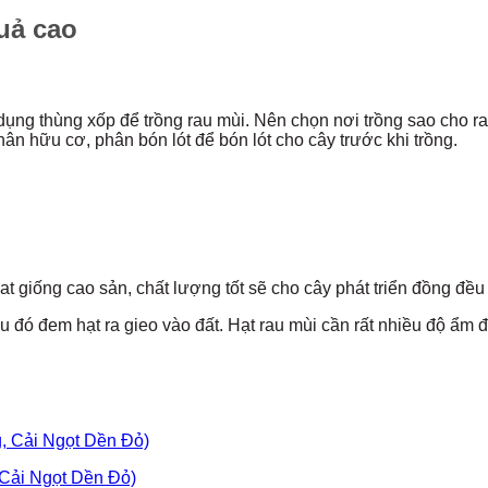
uả cao
dụng thùng xốp để trồng rau mùi. Nên chọn nơi trồng sao cho r
phân hữu cơ, phân bón lót để bón lót cho cây trước khi trồng.
t giống cao sản, chất lượng tốt sẽ cho cây phát triển đồng đều
u đó đem hạt ra gieo vào đất. Hạt rau mùi cần rất nhiều độ ẩ
, Cải Ngọt Dền Đỏ)