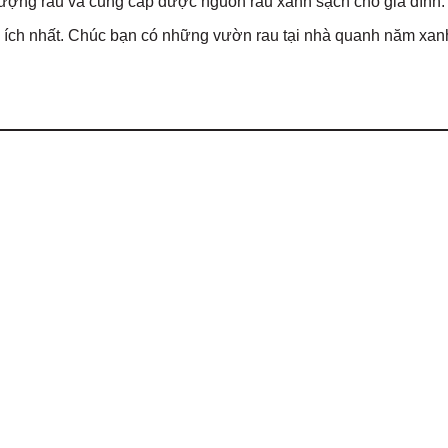
lượng rau và cung cấp được nguồn rau xanh sạch cho gia đình.
 ích nhất. Chúc bạn có những vườn rau tại nhà quanh năm xanh