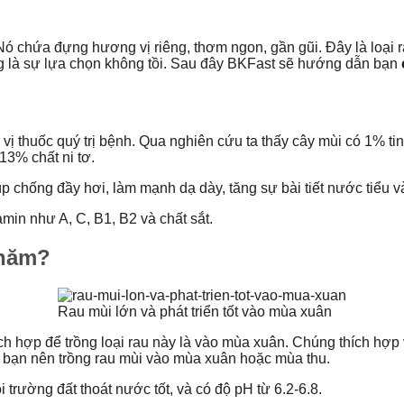
Nó chứa đựng hương vị riêng, thơm ngon, gần gũi. Đây là loại ra
g là sự lựa chọn không tồi. Sau đây BKFast sẽ hướng dẫn bạn
à vị thuốc quý trị bệnh. Qua nghiên cứu ta thấy cây mùi có 1% t
13% chất ni tơ.
úp chống đầy hơi, làm mạnh dạ dày, tăng sự bài tiết nước tiểu v
min như A, C, B1, B2 và chất sắt.
 năm?
Rau mùi lớn và phát triển tốt vào mùa xuân
hích hợp để trồng loại rau này là vào mùa xuân. Chúng thích hợp
ậy bạn nên trồng rau mùi vào mùa xuân hoặc mùa thu.
i trường đất thoát nước tốt, và có độ pH từ 6.2-6.8.