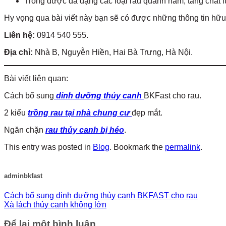
Trồng được đa dạng các loại rau quanh năm, tăng chất 
Hy vọng qua bài viết này bạn sẽ có được những thông tin hữu
Liên hệ:
0914 540 555.
Địa chỉ:
Nhà B, Nguyễn Hiền, Hai Bà Trưng, Hà Nội.
Bài viết liên quan:
Cách bổ sung
dinh dưỡng thủy canh
BKFast cho rau.
2 kiểu
trồng rau tại nhà chung cư
đẹp mắt.
Ngăn chặn
rau thủy canh bị héo
.
This entry was posted in
Blog
. Bookmark the
permalink
.
adminbkfast
Cách bổ sung dinh dưỡng thủy canh BKFAST cho rau
Xà lách thủy canh không lớn
Để lại một bình luận