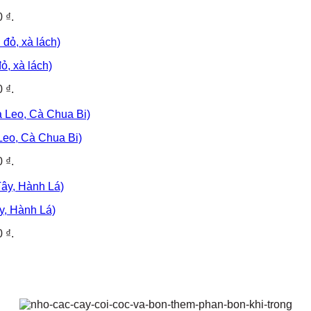
0 ₫.
ỏ, xà lách)
0 ₫.
Leo, Cà Chua Bi)
0 ₫.
ây, Hành Lá)
0 ₫.