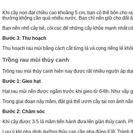
Khi cây non đạt chiều cao khoảng 5 cm, bạn có thể bón cho ra
thường không cần quá nhiều nước. Bạn chỉ nên giữ cho đất ẩm
Bạn nên nhổ cây bé, còi cọc để những cây khỏe mạnh nhất có
Bước 3: Thu hoạch
Thu hoạch rau mùi bằng cách cắt từng lá và cọng riêng lẻ khỏi 
Trồng rau mùi thủy canh
Trồng rau mùi thủy canh hiện nay được rất nhiều người áp dụ
Bước 1: Gieo hạt
Hạt rau mùi nên được ngâm trước khi gieo từ 6-8h. Như vậy giúp
Trong giai đoạn nảy mầm, đặt giá thể ươm cây tại nơi ánh nắn
Bước 2: Chăm sóc
Khi cây được 3-5 lá mầm tiến hành đưa lên giàn thủy canh. Ph
Lưu ý khi pha dinh dưỡng thủy can cần pha đúng tỉ lệ. Tránh 