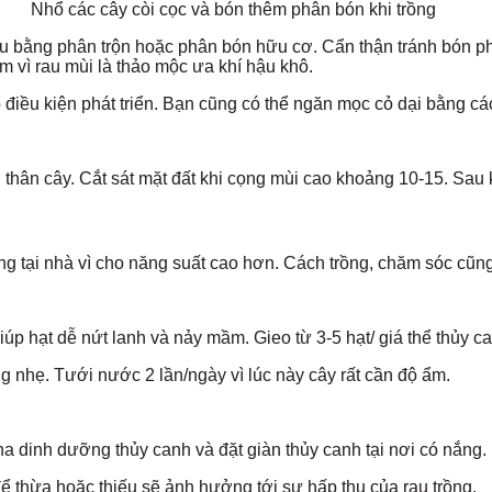
Nhổ các cây còi cọc và bón thêm phân bón khi trồng
u bằng phân trộn hoặc phân bón hữu cơ. Cẩn thận tránh bón phân
 vì rau mùi là thảo mộc ưa khí hậu khô.
 điều kiện phát triển. Bạn cũng có thể ngăn mọc cỏ dại bằng c
thân cây. Cắt sát mặt đất khi cọng mùi cao khoảng 10-15. Sau khi 
ng tại nhà vì cho năng suất cao hơn. Cách trồng, chăm sóc cũn
 hạt dễ nứt lanh và nảy mầm. Gieo từ 3-5 hạt/ giá thể thủy canh
g nhẹ. Tưới nước 2 lần/ngày vì lúc này cây rất cần độ ẩm.
a dinh dưỡng thủy canh và đặt giàn thủy canh tại nơi có nắng.
để thừa hoặc thiếu sẽ ảnh hưởng tới sự hấp thụ của rau trồng.