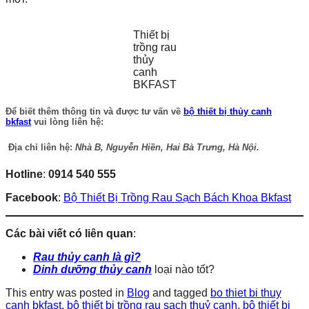
Thiết bị
trồng rau
thủy
canh
BKFAST
Để biết thêm thông tin và được tư vấn về
bộ thiết bị thủy canh
bkfast
vui lòng liên hệ:
Địa chỉ liên hệ
:
Nhà B, Nguyễn Hiền, Hai Bà Trưng, Hà Nội.
Hotline
:
0914 540 555
Facebook
:
Bộ Thiết Bị Trồng Rau Sạch Bách Khoa Bkfast
Các bài viết có liên quan
:
Rau thủy canh là gì?
Dinh dưỡng thủy canh
loại nào tốt?
This entry was posted in
Blog
and tagged
bo thiet bi thuy
canh bkfast
,
bộ thiết bị trồng rau sạch thuỷ canh
,
bộ thiết bị