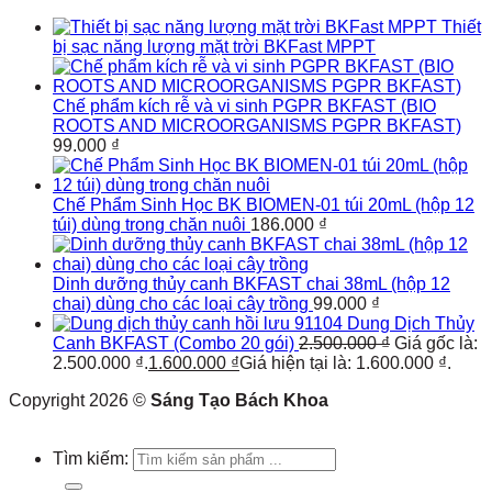
Thiết
bị sạc năng lượng mặt trời BKFast MPPT
Chế phẩm kích rễ và vi sinh PGPR BKFAST (BIO
ROOTS AND MICROORGANISMS PGPR BKFAST)
99.000
₫
Chế Phẩm Sinh Học BK BIOMEN-01 túi 20mL (hộp 12
túi) dùng trong chăn nuôi
186.000
₫
Dinh dưỡng thủy canh BKFAST chai 38mL (hộp 12
chai) dùng cho các loại cây trồng
99.000
₫
Dung Dịch Thủy
Canh BKFAST (Combo 20 gói)
2.500.000
₫
Giá gốc là:
2.500.000 ₫.
1.600.000
₫
Giá hiện tại là: 1.600.000 ₫.
Copyright 2026 ©
Sáng Tạo Bách Khoa
Tìm kiếm: