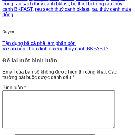
trồng rau sạch thuỷ canh bkfast
,
bộ thiết bị trồng rau thủy
canh BKFAST
,
rau sạch thuỷ canh bkfast
,
rau thủy canh mùa
đông
.
Duyen
Tận dụng bã cà phê làm phân bón
Vì sao nên chọn dinh dưỡng thủy canh BKFAST?
Để lại một bình luận
Email của bạn sẽ không được hiển thị công khai.
Các
trường bắt buộc được đánh dấu
*
Bình luận
*