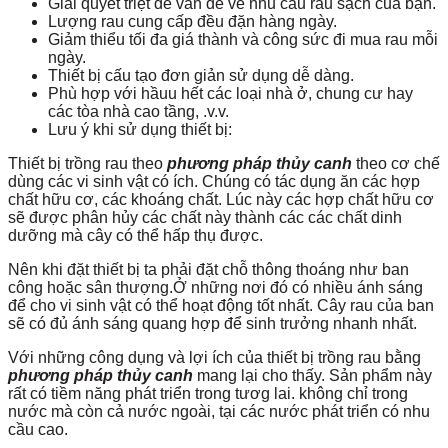
Giải quyết triệt để vấn đề về nhu cầu rau sạch của bạn.
Lượng rau cung cấp đều đặn hàng ngày.
Giảm thiểu tối đa giá thành và công sức đi mua rau mỗi
ngày.
Thiết bị cấu tạo đơn giản sử dụng dễ dàng.
Phù hợp với hầuu hết các loại nhà ở, chung cư hay
các tòa nhà cao tầng, .v.v.
Lưu ý khi sử dụng thiết bị:
Thiết bị trồng rau theo
phương pháp thủy canh
theo cơ chế
dùng các vi sinh vật có ích. Chúng có tác dụng ăn các hợp
chất hữu cơ, các khoáng chất. Lúc này các hợp chất hữu cơ
sẽ được phân hủy các chất này thành các các chất dinh
dưỡng mà cây có thể hấp thụ được.
Nên khi đặt thiết bị ta phải đặt chỗ thông thoáng như ban
công hoặc sân thượng.Ở những nơi đó có nhiều ánh sáng
để cho vi sinh vật có thể hoạt động tốt nhất. Cây rau của ban
sẽ có đủ ánh sáng quang hợp để sinh trưởng nhanh nhất.
Với những công dụng và lợi ích của thiết bị trồng rau bằng
phương pháp thủy canh
mang lại cho thấy. Sản phẩm này
rất có tiềm năng phát triển trong tươg lai. không chỉ trong
nước mà còn cả nước ngoài, tại các nước phát triển có nhu
cầu cao.