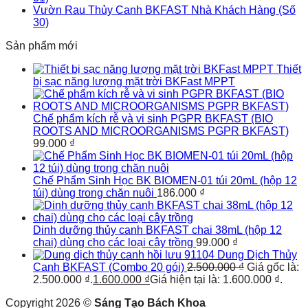
Vườn Rau Thủy Canh BKFAST Nhà Khách Hàng (Số
30)
Sản phẩm mới
Thiết
bị sạc năng lượng mặt trời BKFast MPPT
Chế phẩm kích rễ và vi sinh PGPR BKFAST (BIO
ROOTS AND MICROORGANISMS PGPR BKFAST)
99.000
₫
Chế Phẩm Sinh Học BK BIOMEN-01 túi 20mL (hộp 12
túi) dùng trong chăn nuôi
186.000
₫
Dinh dưỡng thủy canh BKFAST chai 38mL (hộp 12
chai) dùng cho các loại cây trồng
99.000
₫
Dung Dịch Thủy
Canh BKFAST (Combo 20 gói)
2.500.000
₫
Giá gốc là:
2.500.000 ₫.
1.600.000
₫
Giá hiện tại là: 1.600.000 ₫.
Copyright 2026 ©
Sáng Tạo Bách Khoa