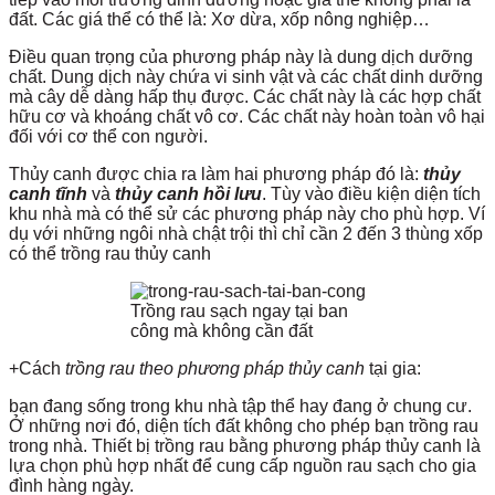
đất. Các giá thể có thể là: Xơ dừa, xốp nông nghiệp…
Điều quan trọng của phương pháp này là dung dịch dưỡng
chất. Dung dịch này chứa vi sinh vật và các chất dinh dưỡng
mà cây dễ dàng hấp thụ được. Các chất này là các hợp chất
hữu cơ và khoáng chất vô cơ. Các chất này hoàn toàn vô hại
đối với cơ thể con người.
Thủy canh được chia ra làm hai phương pháp đó là:
thủy
canh tĩnh
và
thủy canh hồi lưu
. Tùy vào điều kiện diện tích
khu nhà mà có thể sử các phương pháp này cho phù hợp. Ví
dụ với những ngôi nhà chật trội thì chỉ cần 2 đến 3 thùng xốp
có thể trồng rau thủy canh
Trồng rau sạch ngay tại ban
công mà không cần đất
+Cách
trồng rau theo phương pháp thủy canh
tại gia:
bạn đang sống trong khu nhà tập thể hay đang ở chung cư.
Ở những nơi đó, diện tích đất không cho phép bạn trồng rau
trong nhà. Thiết bị trồng rau bằng phương pháp thủy canh là
lựa chọn phù hợp nhất để cung cấp nguồn rau sạch cho gia
đình hàng ngày.