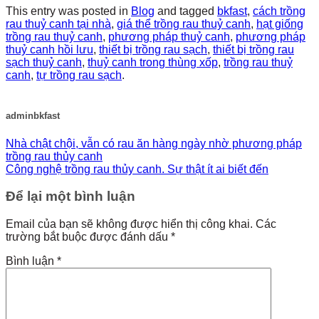
This entry was posted in
Blog
and tagged
bkfast
,
cách trồng
rau thuỷ canh tại nhà
,
giá thể trồng rau thuỷ canh
,
hạt giống
trồng rau thuỷ canh
,
phương pháp thuỷ canh
,
phương pháp
thuỷ canh hồi lưu
,
thiết bị trồng rau sạch
,
thiết bị trồng rau
sạch thuỷ canh
,
thuỷ canh trong thùng xốp
,
trồng rau thuỷ
canh
,
tự trồng rau sạch
.
adminbkfast
Nhà chật chội, vẫn có rau ăn hàng ngày nhờ phương pháp
trồng rau thủy canh
Công nghệ trồng rau thủy canh. Sự thật ít ai biết đến
Để lại một bình luận
Email của bạn sẽ không được hiển thị công khai.
Các
trường bắt buộc được đánh dấu
*
Bình luận
*