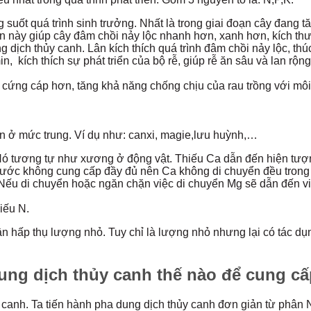
 suốt quá trình sinh trưởng. Nhất là trong giai đoạn cây đang t
n này giúp cây đâm chồi nảy lộc nhanh hơn, xanh hơn, kích thư
g dịch thủy canh. Lân kích thích quá trình đâm chồi nảy lộc, th
in, kích thích sự phát triển của bộ rễ, giúp rễ ăn sâu và lan r
y cứng cáp hơn, tăng khả năng chống chịu của rau trồng với môi t
n ở mức trung. Ví dụ như: canxi, magie,lưu huỳnh,…
 Nó tương tự như xương ở động vật. Thiếu Ca dẫn đến hiện tượ
 nước không cung cấp đầy đủ nên Ca không di chuyển đều trong 
 Nếu di chuyển hoặc ngăn chặn việc di chuyển Mg sẽ dẫn đến v
iếu N.
n hấp thụ lượng nhỏ. Tuy chỉ là lượng nhỏ nhưng lại có tác dụng
ung dịch thủy canh thế nào để cung cấ
ủy canh. Ta tiến hành pha dung dịch thủy canh đơn giản từ phâ