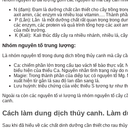
N (đạm): Đạm là dưỡng chất cần thiết cho cây trồng trong
axit amin, các enzym và nhiều loại vitamin…. Thành phầ
P (Lân): Lân là một dưỡng chất rất quan trọng trong dun
các enzym, các protein và quá trình tổng hợp các axit am
của môi trường.
K (Kali): Kali thúc đẩy cây ra nhiều nhánh, nhiều lá, câ
Nhóm nguyên tố trung lượng:
Là nhóm nguyên tố trong dung dịch trồng thủy canh mà cây cầ
Ca: chiếm phần lớn trong cấu tạo vách tế bào thực vật.
biểu hiện của thiếu Ca. Nguyên nhân tình trạng này do
Magie: Trong thành phần của diệp lục có nguyên tố Mg.
xuất hiện từ gân lá sau đó lan dần sang lá.
Lưu huỳnh: triệu chứng của việc thiếu S tương tự như th
Ngoài ra còn các nguyên tố vi lượng là nhóm nguyên tố cây cầ
canh.
Cách làm dung dịch thủy canh. Làm d
Sau khi đã hiểu về các chất dinh dưỡng cần thiết cho rau th