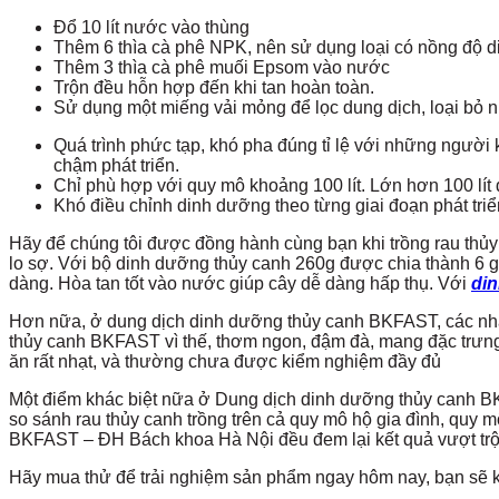
Đổ 10 lít nước vào thùng
Thêm 6 thìa cà phê NPK, nên sử dụng loại có nồng độ 
Thêm 3 thìa cà phê muối Epsom vào nước
Trộn đều hỗn hợp đến khi tan hoàn toàn.
Sử dụng một miếng vải mỏng để lọc dung dịch, loại bỏ n
Quá trình phức tạp, khó pha đúng tỉ lệ với những người 
chậm phát triển.
Chỉ phù hợp với quy mô khoảng 100 lít. Lớn hơn 100 lít 
Khó điều chỉnh dinh dưỡng theo từng giai đoạn phát triể
Hãy để chúng tôi được đồng hành cùng bạn khi trồng rau thủ
lo sợ. Với bộ dinh dưỡng thủy canh 260g được chia thành 6 
dàng. Hòa tan tốt vào nước giúp cây dễ dàng hấp thụ. Với
di
Hơn nữa, ở dung dịch dinh dưỡng thủy canh BKFAST, các nhà
thủy canh BKFAST vì thế, thơm ngon, đậm đà, mang đặc trưng
ăn rất nhạt, và thường chưa được kiểm nghiệm đầy đủ
Một điểm khác biệt nữa ở Dung dịch dinh dưỡng thủy canh BKF
so sánh rau thủy canh trồng trên cả quy mô hộ gia đình, quy mô
BKFAST – ĐH Bách khoa Hà Nội đều đem lại kết quả vượt trội
Hãy mua thử để trải nghiệm sản phẩm ngay hôm nay, bạn sẽ kh