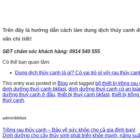
Trên đây là hướng dẫn cách làm dung dịch thủy canh đơ
vấn chi tiết!
SĐT chăm sóc khách hàng: 0914 540 555
Có thể bạn quan tâm:
Dung dịch thủy canh là gì? Có vai trò gì với rau thủy can
This entry was posted in
Blog
and tagged
bộ thiết bị trồng ra
dinh dưỡng thuỷ canh bkfast
,
dinh dưỡng thuỷ canh có an toà
dưỡng thuỷ canh ở đâu
,
thiết bị thuỷ canh bkfast
,
thiết bị trồn
thuỷ canh
.
adminbkfast
Trồng rau thủy canh – Bảo vệ sức khỏe cho cả gia đình bạn!
Dinh dưỡng cho cây thủy sinh phát triển khỏe mạnh, năng suấ