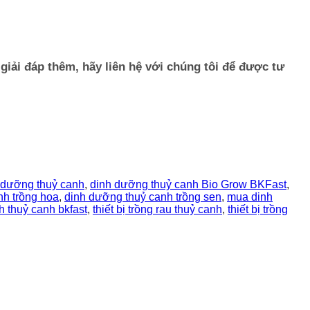
iải đáp thêm, hãy liên hệ với chúng tôi để được tư
 dưỡng thuỷ canh
,
dinh dưỡng thuỷ canh Bio Grow BKFast
,
nh trồng hoa
,
dinh dưỡng thuỷ canh trồng sen
,
mua dinh
ch thuỷ canh bkfast
,
thiết bị trồng rau thuỷ canh
,
thiết bị trồng