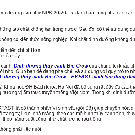
dinh dưỡng cao như NPK 20-20-15, đảm bảo trong phân có các
hững tạp chất không tan trong nước. Sau đó, có thể sử dụng d
không có kiến thức nông nghiệp. Khi chất dinh dưỡng không được
dẫn đến chi phí lớn.
n của cây.
y canh.
Dinh dưỡng thủy canh Bio Grow
của chúng tôi khắc p
gói nhỏ. Giúp bạn dễ dàng pha chế, và sử dụng với quy mô to 
nh dưỡng thủy canh Bio Grow – BKFAST
cách làm dung dịc
 Khoa học ĐH Bách khoa Hà Nội đã bổ sung rất đầy đủ các th
 hương vị ẩm thực truyền thống Việt Nam. Trong khi dinh dưỡn
AST, là có thành phần Vi sinh vật (gói S8) giúp chuyển hóa d
 trang trại lớn, nhà màng, theo các mô hình thủy canh tĩnh, thủ
 theo năng suất cũng như chất lượng rau trồng
ông phải tiếc nuối!