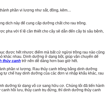
 thành phần vi lượng như sắt, đồng, kẽm…
ung dịch này để cung cấp dưỡng chất cho rau trồng.
 pha với tỉ lệ cần thiết cho cây sẽ dẫn đến cây bị sâu bệnh,
hục được hết nhược điểm mà bất cứ ngừoi trồng rau nào cũng
nhỏ khác nhau. Dinh dưỡng ở dạng bột, giúp vận chuyển dể
h thủy canh
trở nên dễ dàng hơn bao giờ hết.
ành phần vi lượng. Rau thủy canh trồng bằng dinh dưỡng
g tự chế hay dinh dưỡng của các đơn vị nhập khẩu khác, rau
inh dưỡng từ dạng vô cơ sang hữu cơ. Chúng tôi đã tiến hành
y canh hồi lưu, thủy canh trụ đứng, thì dinh dưỡng thủy canh