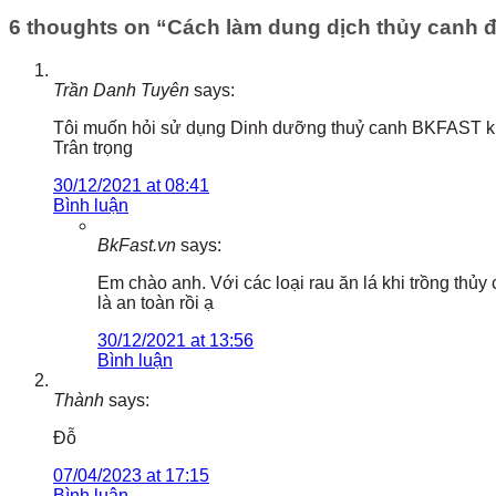
6 thoughts on “
Cách làm dung dịch thủy canh đ
Trần Danh Tuyên
says:
Tôi muốn hỏi sử dụng Dinh dưỡng thuỷ canh BKFAST khi 
Trân trọng
30/12/2021 at 08:41
Bình luận
BkFast.vn
says:
Em chào anh. Với các loại rau ăn lá khi trồng th
là an toàn rồi ạ
30/12/2021 at 13:56
Bình luận
Thành
says:
Đỗ
07/04/2023 at 17:15
Bình luận