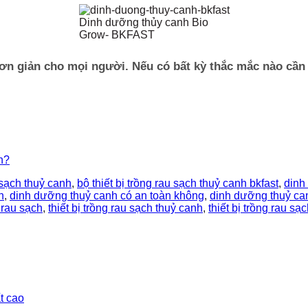
Dinh dưỡng thủy canh Bio
Grow- BKFAST
n giản cho mọi người. Nếu có bất kỳ thắc mắc nào cần g
h?
u sạch thuỷ canh
,
bộ thiết bị trồng rau sạch thuỷ canh bkfast
,
dinh
n
,
dinh dưỡng thuỷ canh có an toàn không
,
dinh dưỡng thuỷ ca
g rau sạch
,
thiết bị trồng rau sạch thuỷ canh
,
thiết bị trồng rau sạ
t cao