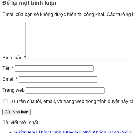
Để lại một bình luận
Email của bạn sẽ không được hiển thị công khai.
Các trường 
Bình luận
*
Tên
*
Email
*
Trang web
Lưu tên của tôi, email, và trang web trong trình duyệt này ch
Bài viết mới nhất
Vườn Rau Thủy Canh BKFAST Nhà Khách Hàng (Số 3