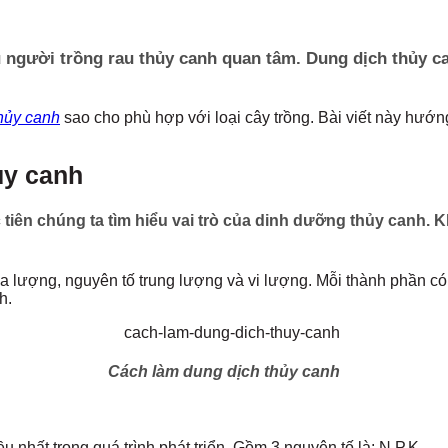
u người trồng rau thủy canh quan tâm. Dung dịch thủy c
hủy canh
sao cho phù hợp với loại cây trồng. Bài viết này hướ
ủy canh
 tiên chúng ta tìm hiểu vai trò của dinh dưỡng thủy canh. 
a lượng, nguyên tố trung lượng và vi lượng. Mỗi thành phần c
h.
Cách làm dung dịch thủy canh
hất trong quá trình phát triển. Gồm 3 nguyên tố là: N,P,K.