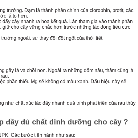
ăng trưởng. Đạm là thành phần chính của clorophin, protit, các
ớc lá to hơn.
úc đẩy cây nhanh ra hoa kết quả. Lân tham gia vào thành phần
ộng, giữ cho cây vững chắc hơn trước những tác động tiêu cực
rường ngoài, sự thay đổi đột ngột của thời tiết.
ng gãy lá và chồi non. Ngoài ra những đốm nâu, thâm cũng là
rau.
iệc phần thiếu Mg sẽ không có màu xanh. Dấu hiệu này sẽ
 như chất xúc tác đẩy nhanh quá trình phát triển của rau thủy
p đầy đủ chất dinh dưỡng cho cây ?
n NPK. Các bước tiến hành như sau: