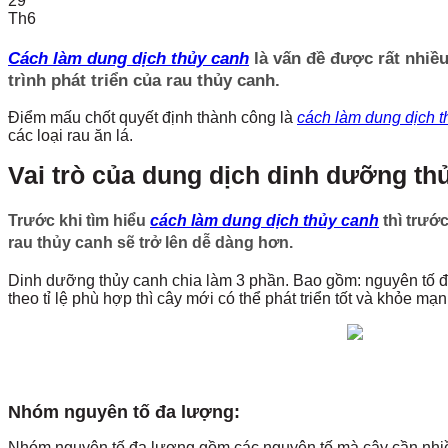
29
Th6
Cách làm dung dịch thủy canh
là vấn đề được rất nhiề
trình phát triển của rau thủy canh.
Điểm mấu chốt quyết định thành công là
cách làm dung dịch t
các loại rau ăn lá.
Vai trò của dung dịch dinh dưỡng th
Trước khi tìm hiểu
cách làm dung dịch thủy canh
thì trước
rau thủy canh sẽ trở lên dễ dàng hơn.
Dinh dưỡng thủy canh chia làm 3 phần. Bao gồm: nguyên tố đ
theo tỉ lệ phù hợp thì cây mới có thể phát triển tốt và khỏe mạn
Nhóm nguyên tố đa lượng:
Nhóm nguyên tố đa lượng gồm các nguyên tố mà cây cần nhiều n