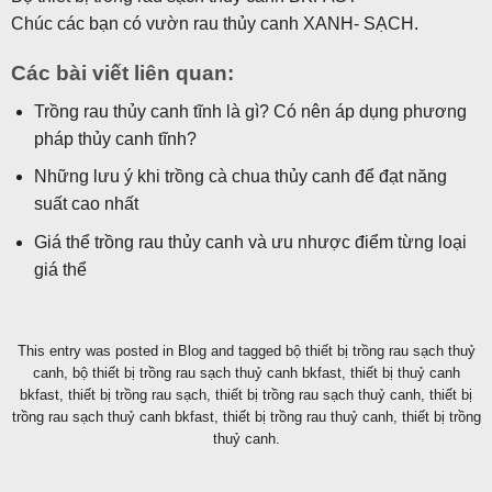
Chúc các bạn có vườn rau thủy canh XANH- SẠCH.
Các bài viết liên quan:
Trồng rau thủy canh tĩnh là gì? Có nên áp dụng phương
pháp thủy canh tĩnh?
Những lưu ý khi trồng cà chua thủy canh để đạt năng
suất cao nhất
Giá thể trồng rau thủy canh và ưu nhược điểm từng loại
giá thể
This entry was posted in
Blog
and tagged
bộ thiết bị trồng rau sạch thuỷ
canh
,
bộ thiết bị trồng rau sạch thuỷ canh bkfast
,
thiết bị thuỷ canh
bkfast
,
thiết bị trồng rau sạch
,
thiết bị trồng rau sạch thuỷ canh
,
thiết bị
trồng rau sạch thuỷ canh bkfast
,
thiết bị trồng rau thuỷ canh
,
thiết bị trồng
thuỷ canh
.