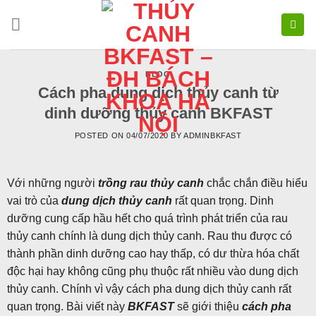
Skip
to
content
BLOG
Cách pha dung dịch thủy canh từ
dinh dưỡng thủy canh BKFAST
POSTED ON
04/07/2020
BY
ADMINBKFAST
Với những người
trồng rau thủy canh
chắc chắn điều hiểu
vai trò của
dung dịch thủy canh
rất quan trọng. Dinh
dưỡng cung cấp hầu hết cho quá trình phát triển của rau
thủy canh chính là dung dịch thủy canh. Rau thu được có
thành phần dinh dưỡng cao hay thấp, có dư thừa hóa chất
độc hại hay không cũng phụ thuộc rất nhiều vào dung dịch
thủy canh. Chính vì vậy cách pha dung dịch thủy canh rất
quan trọng. Bài viết này
BKFAST
sẽ giới thiệu
cách pha