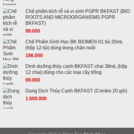
Chế phẩm kích rễ và vi sinh PGPR BKFAST (BIO
ROOTS AND MICROORGANISMS PGPR
BKFAST)
99.000
Chế Phẩm Sinh Học BK BIOMEN-01 túi 20mL
(hộp 12 túi) dùng trong chăn nuôi
186.000
Dinh dưỡng thủy canh BKFAST chai 38mL (hộp
12 chai) dùng cho các loại cây trồng
99.000
Dung Dịch Thủy Canh BKFAST (Combo 20 gói)
Giá
Giá
1.600.000
gốc
hiện
là:
tại
2.500.000 ₫.
là:
1.600.000 ₫.
Copyright 2026 ©
Sáng Tạo Bách Khoa