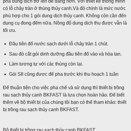
pha dung dịch trở lên dễ dàng hơn. Với thiết kế thông minh
có lỗ chảy tràn ở thùng thủy canh.Và đó chính là mức nước
phù hợp cho 1 gói dung dịch thủy canh. Không còn cần đến
dụng cụ đong đếm nữa. Nồng độ dung dịch thu được vẫn là
tối ưu.
Đầu tiên đổ nước sạch dưới lỗ chảy tràn 1 chút.
Sau đó cắt gói dinh dưỡng đầu tiên đổ vào và hòa tan.
Làm tương tự với các thùng còn lại.
Gói S8 cũng được để pha trước khi thu hoạch 1 tuần
Để thuận tiện cho việc pha chế và sử dụng thì thiết bị trồng
rau sạch thủy canh BKFAST là lựa chọn hoàn hảo. Để biết
thêm về bộ thiết bị của chúng tôi bạn có thể tham khảo: thiết
bị trồng rau sạch thủy canh BKFAST.
Bộ thiết bị trồng rau sạch thủy canh BKFAST